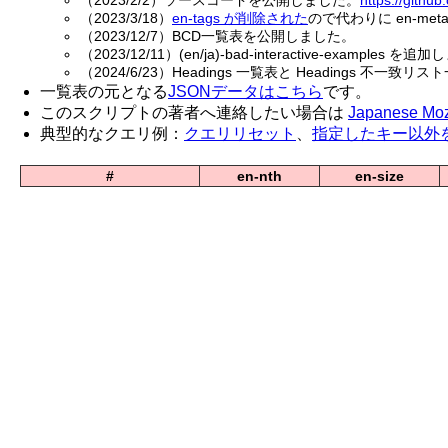
（2023/2/2）ソースコードを公開しました。
https://githu
（2023/3/18）
en-tags が削除された
ので代わりに en-meta
（2023/12/7）BCD一覧表を公開しました。
（2023/12/11）(en/ja)-bad-interactive-examples を
（2024/6/23）Headings 一覧表と Headings 不一
一覧表の元となる
JSONデータはこちら
です。
このスクリプトの著者へ連絡したい場合は
Japanese Moz
典型的なクエリ例：
クエリリセット
、
指定したキー以外を
#
en-nth
en-size