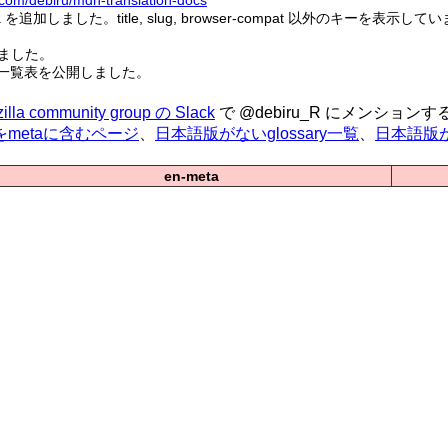
b.com/debiru/mdn-translation-docs
 を追加しました。title, slug, browser-compat 以外のキーを表示して
追加しました。
致リスト一覧表を公開しました。
illa community group の Slack
で @debiru_R にメンションするか
metaに含むページ
、
日本語版がないglossary一覧
、
日本語版が修
en-meta