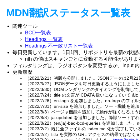
MDN翻訳ステータス一覧表
関連ツール
BCD一覧表
Headings 一覧表
Headings 不一致リスト一覧表
毎日更新しています。1日1回、リポジトリを最新の状態に
nth の値はスキャンごとに変動する可能性があります
フィルタリングは、ラジオボタンを変更するか、input 内で
更新履歴：
（2022/2/21）初版を公開しました。JSONデータは2
（2022/3/27）JSONデータを毎日更新するようにしまし
（2022/3/30）DOMレンダリングのタイミングを制御
（2022/7/24）title の文言が CDATA 扱いになってい
（2022/7/26）en-tags を追加しました。en-tags のフ
（2022/7/31）en-size を追加しました。ソート機能
（2022/8/3）ページャ機能を追加して動作が軽くなるようにし
（2022/8/8）ja-updated を追加しました。降順
（2022/8/22）(en/ja)-bad-bcd-queries を追加しました
（2023/2/2）既に全ファイルの index.md 化が完了しているの
（2023/2/2）title を実際の URL アクセスの結果ではな