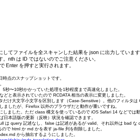
してファイルを全スキャンした結果を json に出力していま
。nth は ID ではないのでご注意ください。
 Enter を押すと実行されます。
月21日時点のスナップショットです。
た。
して、5秒〜10秒かかっていた処理を1秒程度まで高速化しました。
て &lt; などと表示されていたので RCDATA 相当の表示に変更しました。
ィルタだけ大文字小文字を区別します（Case-Sensitive）。他のフィルタは Case
を追加しましたが、Firefox 以外のブラウザだと動作が重いですね。
ました。ただ class 構文を使っているので iOS Safari 14 な
ソートすれば日本語版の更新（反映）状況を確認できます。
。null は query 記述なし、false は記述があるが valid、それ以外は bad な 
で html か md かを表す ja-file 列を削除しました。
く index.md から抽出するようにしました。